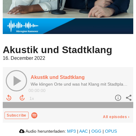
Akustik und Stadtklang
16. December 2022
Akustik und Stadtklang
Wie klingen Orte und was hat Klang mit Stadtplanung zu tun? Mit Michael Oehlerking und Dr. Thomas Kositzky
00:00:00
Subscribe
All episodes
›
Audio herunterladen:
MP3
|
AAC
|
OGG
|
OPUS